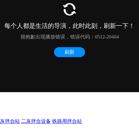
灰拌合站
二灰拌合设备
铁路用拌合站