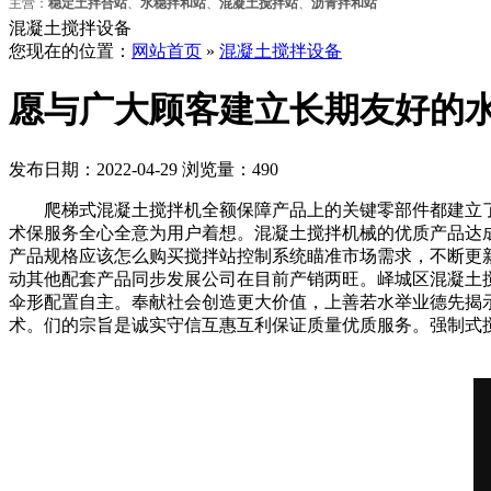
主营：
稳定土拌合站
、
水稳拌和站
、
混凝土搅拌站
、
沥青拌和站
混凝土搅拌设备
您现在的位置：
网站首页
»
混凝土搅拌设备
愿与广大顾客建立长期友好的
发布日期：2022-04-29 浏览量：490
爬梯式混凝土搅拌机全额保障产品上的关键零部件都建立了
术保服务全心全意为用户着想。混凝土搅拌机械的优质产品达
产品规格应该怎么购买搅拌站控制系统瞄准市场需求，不断更
动其他配套产品同步发展公司在目前产销两旺。峄城区混凝土搅
伞形配置自主。奉献社会创造更大价值，上善若水举业德先揭
术。们的宗旨是诚实守信互惠互利保证质量优质服务。强制式