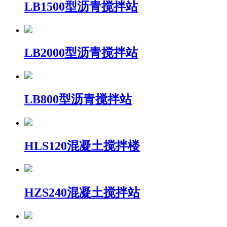
LB1500型沥青搅拌站
LB2000型沥青搅拌站
LB800型沥青搅拌站
HLS120混凝土搅拌楼
HZS240混凝土搅拌站