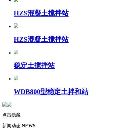
HZS混凝土搅拌站
HZS混凝土搅拌站
稳定土搅拌站
WDB800型稳定土拌和站
点击隐藏
新闻动态
NEWS