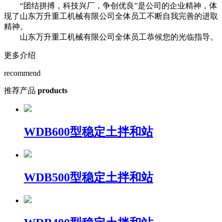
“团结拼搏，科技兴厂，争创优良”是公司的企业精神，体
现了山东万升重工机械有限公司全体员工不断自我完善的进取
精神。
山东万升重工机械有限公司全体员工恭候您的光临指导。
更多介绍
recommend
推荐产品
products
WDB600型稳定土拌和站
WDB500型稳定土拌和站