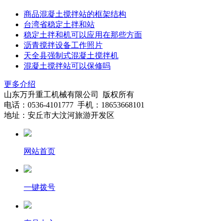
商品混凝土搅拌站的框架结构
台湾省稳定土拌和站
稳定土拌和机可以应用在那些方面
沥青搅拌设备工作照片
天全县强制式混凝土搅拌机
混凝土搅拌站可以保修吗
更多介绍
山东万升重工机械有限公司 版权所有
电话：0536-4101777 手机：18653668101
地址：安丘市大汶河旅游开发区
网站首页
一键拨号