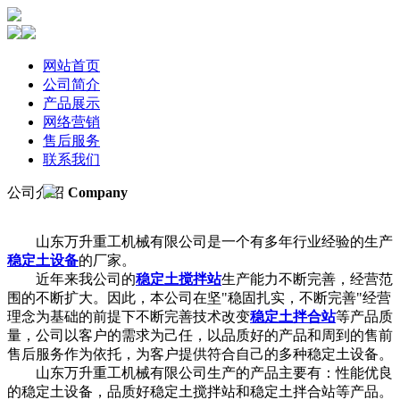
网站首页
公司简介
产品展示
网络营销
售后服务
联系我们
公司介绍
Company
山东万升重工机械有限公司是一个有多年行业经验的生产
稳定土设备
的厂家。
近年来我公司的
稳定土搅拌站
生产能力不断完善，经营范
围的不断扩大。因此，本公司在坚"稳固扎实，不断完善"经营
理念为基础的前提下不断完善技术改变
稳定土拌合站
等产品质
量，公司以客户的需求为己任，以品质好的产品和周到的售前
售后服务作为依托，为客户提供符合自己的多种稳定土设备。
山东万升重工机械有限公司生产的产品主要有：性能优良
的稳定土设备，品质好稳定土搅拌站和稳定土拌合站等产品。