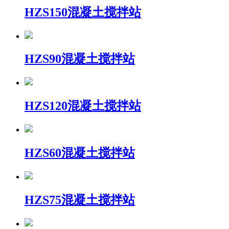
HZS150混凝土搅拌站
HZS90混凝土搅拌站
HZS120混凝土搅拌站
HZS60混凝土搅拌站
HZS75混凝土搅拌站