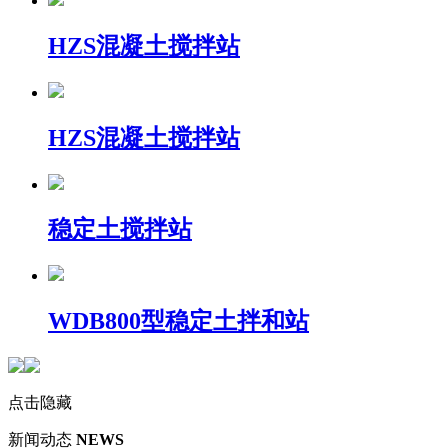
HZS混凝土搅拌站
HZS混凝土搅拌站
稳定土搅拌站
WDB800型稳定土拌和站
点击隐藏
新闻动态
NEWS