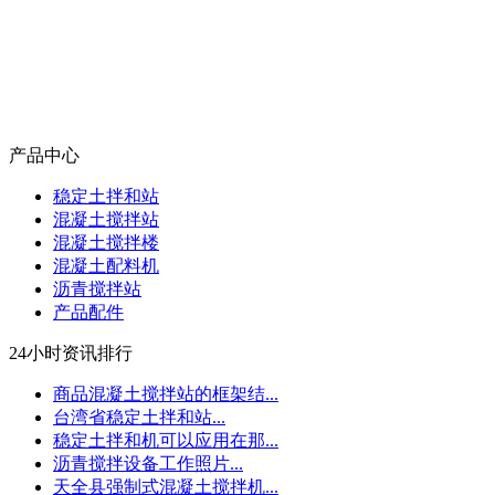
产品中心
稳定土拌和站
混凝土搅拌站
混凝土搅拌楼
混凝土配料机
沥青搅拌站
产品配件
24小时资讯排行
商品混凝土搅拌站的框架结...
台湾省稳定土拌和站...
稳定土拌和机可以应用在那...
沥青搅拌设备工作照片...
天全县强制式混凝土搅拌机...