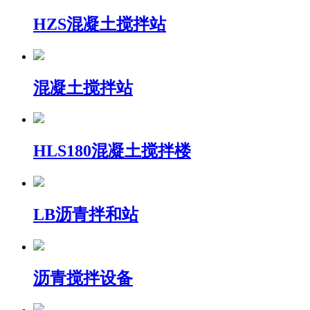
HZS混凝土搅拌站
混凝土搅拌站
HLS180混凝土搅拌楼
LB沥青拌和站
沥青搅拌设备