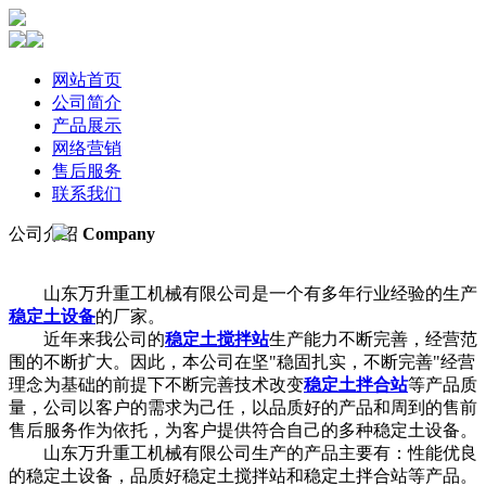
网站首页
公司简介
产品展示
网络营销
售后服务
联系我们
公司介绍
Company
山东万升重工机械有限公司是一个有多年行业经验的生产
稳定土设备
的厂家。
近年来我公司的
稳定土搅拌站
生产能力不断完善，经营范
围的不断扩大。因此，本公司在坚"稳固扎实，不断完善"经营
理念为基础的前提下不断完善技术改变
稳定土拌合站
等产品质
量，公司以客户的需求为己任，以品质好的产品和周到的售前
售后服务作为依托，为客户提供符合自己的多种稳定土设备。
山东万升重工机械有限公司生产的产品主要有：性能优良
的稳定土设备，品质好稳定土搅拌站和稳定土拌合站等产品。